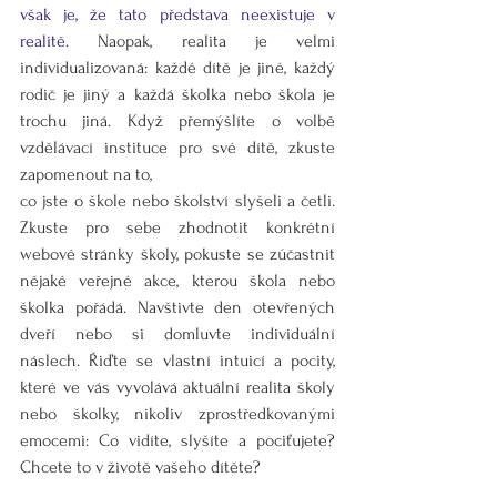
však je, že tato představa neexistuje v 
realitě. 
Naopak, realita je velmi 
individualizovaná: každé dítě je jiné, každý 
rodič je jiný a každá školka nebo škola je 
trochu jiná. Když přemýšlíte o volbě 
vzdělávací instituce pro své dítě, zkuste 
zapomenout na to, 
co jste o škole nebo školství slyšeli a četli. 
Zkuste pro sebe zhodnotit konkrétní 
webové stránky školy, pokuste se zúčastnit 
nějaké veřejné akce, kterou škola nebo 
školka pořádá. Navštivte den otevřených 
dveří nebo si domluvte individuální 
náslech. Řiďte se vlastní intuicí a pocity, 
které ve vás vyvolává aktuální realita školy 
nebo školky, nikoliv zprostředkovanými 
emocemi: Co vidíte, slyšíte a pociťujete? 
Chcete to v životě vašeho dítěte?