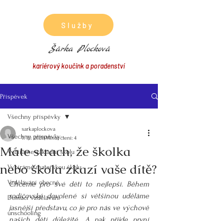
Služby
Šárka Plocková
kariérový koučink a poradenství
Příspěvek
Všechny příspěvky
sarkaplockova
Všechny příspěvky
1. 10. 2020
Minut čtení: 4
Máte strach, že školka
Vybíráme základní školu
nebo škola zkazí vaše dítě?
Vybíráme mateřskou školu
Vzdělávání obecně
Chceme pro své děti to nejlepší. Během 
rodičovské dovolené si většinou uděláme 
Domácí vzdělávání
jasnější představu, co je pro nás ve výchově 
unschooling
našich dětí důležité. A pak přijde první 