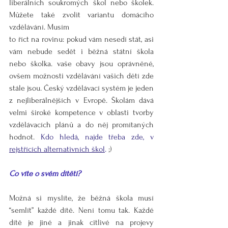
liberálních soukromých škol nebo školek. 
Můžete také zvolit variantu domácího 
vzdělávání. Musím 
to říct na rovinu: pokud vám nesedí stát, asi 
vám nebude sedět i běžná státní škola 
nebo školka. vaše obavy jsou oprávněné, 
ovšem možnosti vzdělávání vašich dětí zde 
stále jsou. Český vzdělávací systém je jeden 
z nejliberálnějších v Evropě. Školám dává 
velmi široké kompetence v oblasti tvorby 
vzdělávacích plánů a do něj promítaných 
hodnot. 
Kdo hledá, najde třeba zde, v 
rejstřících alternativních škol
. 
;)
Co víte o svém dítěti?
Možná si myslíte, že běžná škola musí 
“semlít” každé dítě. Není tomu tak. Každé 
dítě je jiné a jinak citlivé na projevy 