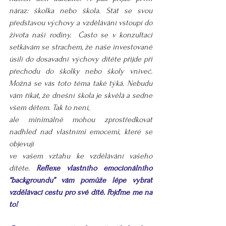
náraz: školka nebo škola. Stát se svou 
představou výchovy a vzdělávání vstoupí do 
života naší rodiny.  Často se v konzultaci 
setkávám se strachem, že naše investované 
úsilí do dosavadní výchovy dítěte přijde při 
přechodu do školky nebo školy vniveč. 
Možná se vás toto téma také týká. Nebudu 
vám říkat, že dnešní škola je skvělá a sedne 
všem dětem. Tak to není, 
ale minimálně mohou zprostředkovat 
nadhled nad vlastními emocemi, které se 
objevují 
ve vašem vztahu ke vzdělávání vašeho 
dítěte. 
Reflexe vlastního emocionálního 
“backgroundu” vám pomůže lépe vybrat 
vzdělávací cestu pro své dítě. Pojďme me na 
to!