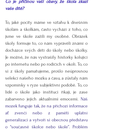
Co je příčinou vaší obavy, že škola zkazí 
vaše dítě?
To, jaké pocity máme ve vztahu k dnešním 
školám a školkám, často vychází z toho, co 
jsme ve škole zažili my osobně. Obrázek 
školy formuje to, co nám vyprávěli známí o 
docházce svých dětí do školy nebo školky. 
Je možné, že nás vystrašily historky kolující 
po internetu nebo po rodičích v okolí. To, co 
si z školy pamatujeme, prošlo neúprosnou 
selekcí našeho mozku a času, a zůstaly nám 
vzpomínky v ryze subjektivní podobě. To, co 
lidé o škole jako instituci říkají, je zase 
zabarveno jejich aktuálními emocemi. 
Náš 
mozek funguje tak, že na příchozí informace 
ať zvenčí nebo z paměti uplatní 
generalizaci a vytvoří si obecnou představu 
o “současné školce nebo škole”. Problém 