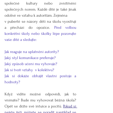
společné kultury nebo zvnitřnění 
společných norem. Každé dítě je také jinak 
odolné ve vztahu k autoritám. Zejména
v pubertě se názory dětí na školu vyostřují 
a přechází do opozice. 
Před volbou 
konkrétní školy nebo školky lépe pozorujte 
vaše dítě a sledujte: 
Jak reaguje na uplatnění autority?
Jaký styl komunikace preferuje?
Jaký způsob učení mu vyhovuje?
Jak si tvoří vztahy  v kolektivu?
Jak si dokáže obhájit vlastní postoje a 
hodnoty? 
Když vidíte možné odpovědi, jak to 
vnímáte? Bude mu vyhovovat běžná škola? 
Opět se držte své intuice a pocitů. 
Pokud si 
nejste jisti, můžete se poradit například se 