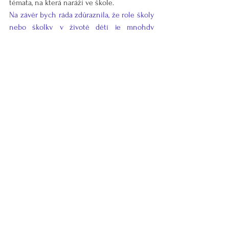
témata, na která naráží ve škole.
Na závěr bych ráda zdůraznila, že role školy 
nebo školky v životě dětí je mnohdy 
přeceňována.
 Primární vliv na formování 
osobnosti dítěte má rodina. Vy stále 
určujete, kterým směrem se společně s 
dítětem budete ubírat. Svými obavami a 
odporem k běžné škole mu můžete 
nevědomě předávat postoj “hejtra”, který 
bude od útlého věku v opozici 
ke všemu, co zavání školou. Dítě tak přejímá 
vaše hodnoty a formu vztahování se ke 
škole. Anebo můžete školu vnímat jako 
prostředek k diskuzím a reflexím a podpořit 
dítě v tom, aby si názor na školu a dění v ní 
utvořilo samo. 
Věřím, že toto bychom 
vlastně měli dělat všichni. Nechat naše 
děti, aby si vztah ke škole vytvořily a 
formovaly samy. 