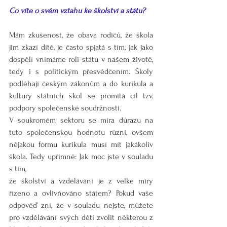
Co víte o svém vztahu ke školství a státu?
Mám zkušenost, že obava rodičů, že škola 
jim zkazí dítě, je často spjatá s tím, jak jako 
dospělí vnímáme roli státu v našem životě, 
tedy i s politickým přesvědčením. Školy 
podléhají českým zákonům a do kurikula a 
kultury státních škol se promítá cíl tzv. 
podpory společenské soudržnosti. 
V soukromém sektoru se míra důrazu na 
tuto společenskou hodnotu různí, ovšem 
nějakou formu kurikula musí mít jakákoliv 
škola. Tedy upřímně: Jak moc jste v souladu 
s tím, 
že školství a vzdělávání je z velké míry 
řízeno a ovlivňováno státem? Pokud vaše 
odpověď zní, že v souladu nejste, můžete 
pro vzdělávání svých dětí zvolit některou z 