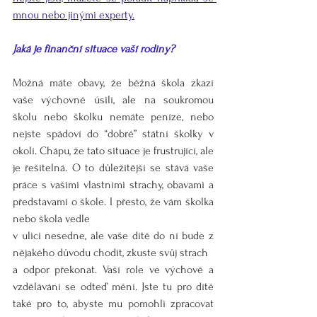
mnou nebo jinými experty.
Jaká je finanční situace vaší rodiny?
Možná máte obavy, že běžná škola zkazí 
vaše výchovné úsilí, ale na soukromou 
školu nebo školku nemáte peníze, nebo 
nejste spádoví do “dobré” státní školky v 
okolí. Chápu, že tato situace je frustrující, ale 
je řešitelná. O to důležitější se stává vaše 
práce s vašimi vlastními strachy, obavami a 
představami o škole. I přesto, že vám školka 
nebo škola vedle
v ulici nesedne, ale vaše dítě do ní bude z 
nějakého důvodu chodit, zkuste svůj strach 
a odpor překonat. Vaší role ve výchově a 
vzdělávání se odteď mění. Jste tu pro dítě 
také pro to, abyste mu pomohli zpracovat 