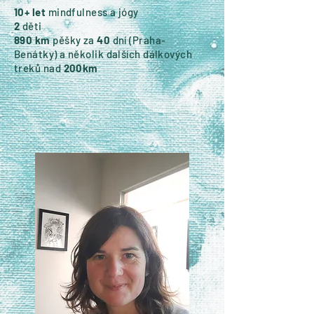
10+ let
mindfulness a jógy
2
děti
890 km
pěšky za
40
dní (Praha-
Benátky) a několik dalších dálkových
treků nad
200km