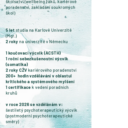
školsatví (wellbeing žáků, kariérové
poradenství, zakládání soukromých
škol)
5
let
studia na Karlově Univerzitě
(Mgr.)
2 roky
na univerzitě v Německu
1 koučovací výcvik (ACSTH)
1 roční sebezkušenostní výcvik
(somatika)
2 roky CŽV
kariérového poradenství
200+ hodin vzdělávání v oblastui
kritického a systémového mylšení
1 certifikace
k vedení poradních
kruhů
v roce 2026 se vzdělávám v:
šestiletý psychoterapeutický výcvik
(postmoderní psychoterapeutické
směry)