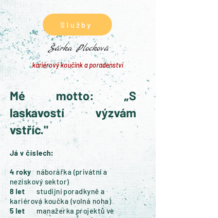
Služby
Šárka Plocková
kariérový koučink a poradenství
Mé motto: „S
laskavostí výzvám
vstříc."
Já v číslech:
4 roky
náborářka (privátní a
neziskový sektor)
8 let
studijní poradkyně a
kariérová koučka (volná noha)
5
let
manažerka projektů ve