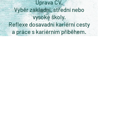
Úprava CV.
Výběr základní, střední nebo
vysoké školy.
Reflexe dosavadní kariérní cesty
a práce s kariérním příběhem.​​
​Udržitelný vztah k práci - bez
vyhoření. ​​
Soulad práce a péče - jak na malé
pracovní úvazky a minimalistické
podnikání.
Hodnotové profesní audity.
Design projektů/podnikání v
souladu s hodnotami.​​
SLUŽBY
CHCI NEWSLETTER