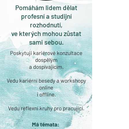
Pomáhám lidem dělat
profesní a studijní
rozhodnutí,
ve kterých mohou zůstat
sami sebou.
Poskytuji kariérové konzultace
dospělým
a dospívajícím.
Vedu kariérní besedy a workshopy
online
i offline.
Vedu reflexní kruhy pro pracující.
Má témata: