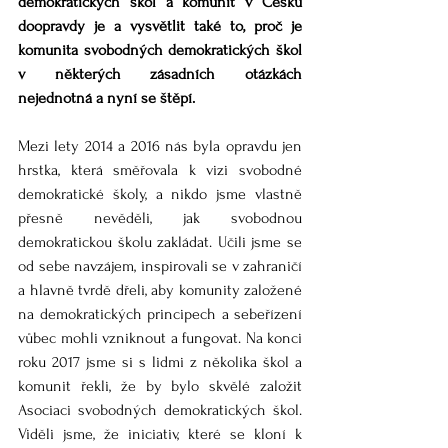
demokratických škol a komunit v Česku 
doopravdy je a vysvětlit také to, proč je 
komunita svobodných demokratických škol 
v některých zásadních otázkách 
nejednotná a nyní se štěpí. 
Mezi lety 2014 a 2016 nás byla opravdu jen 
hrstka, která směřovala k vizi svobodné 
demokratické školy, a nikdo jsme vlastně 
přesně nevěděli, jak svobodnou 
demokratickou školu zakládat. Učili jsme se 
od sebe navzájem, inspirovali se v zahraničí 
a hlavně tvrdě dřeli, aby komunity založené 
na demokratických principech a sebeřízení 
vůbec mohli vzniknout a fungovat. Na konci 
roku 2017 jsme si s lidmi z několika škol a 
komunit řekli, že by bylo skvělé založit 
Asociaci svobodných demokratických škol. 
Viděli jsme, že iniciativ, které se kloní k 