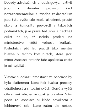
Dopady advokačních a lobbingových aktivit 
jsou v denním provozu škol 
nezaznamenatelné a mnoha zakladatelům 
jsou tyto vyšší cíle zcela ukradené, prostě 
školy a komunity provozují v takových 
podmínkách, jaké právě teď jsou, a nechtějí 
čekat na to, až někdo protlačí na 
ministerstvo větší volnost kurikula.  
Posledních pět let pracuji jako mentor 
hlavně v těchto komunitách, které jsou 
mimo Asociaci, protože tato apolitická cesta 
je mi nejbližší. 
Vlastně si dokážu představit, že Asociace by 
byla platformou, která řeší kvalitu, procesy, 
udržitelnost a sí´tování svých členů a vyšší 
cíle si neklade, jenže opak je pravdou. Mám 
pocit, že Asociace si klade advokační a 
lobbingové cíle, které zatím ale nejsou 