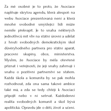
Za mě osobně je to proto, že Asociace 
naplňuje skrytou agendu, která alespoň na 
webu Asociace prezentovaná není a která 
mnohé svobodně smýšlející lidi může 
nemile překvapit. Je to snaha některých 
jednotlivců mít vliv na státní úrovni a udělat 
z hnutí svobodných demokratickým škol 
důvěryhodného partnera pro státní aparát, 
pracovní skupiny, obce, ministerstva. 
Myslím, že Asociace by měla otevřeně 
přiznat i veřejnosti, že její snahy zahrnují i 
snahu o pozitivní partnerství se státem. 
Každá škola a komunita by se pak mohla 
rozhodnout, zda ona sama takové ambice 
také má, a zda se tedy chtějí k Asociaci 
připojit nebo v ní setrvat. Každodenní 
realita svobodných komunit a škol bývá 
apolitická. Opravdu jde o děti, život a učení. 