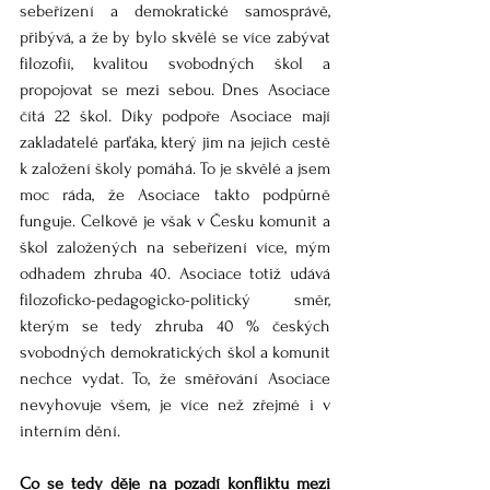
sebeřízení a demokratické samosprávě, 
přibývá, a že by bylo skvělé se více zabývat 
filozofií, kvalitou svobodných škol a 
propojovat se mezi sebou. Dnes Asociace 
čítá 22 škol. Díky podpoře Asociace mají 
zakladatelé parťáka, který jim na jejich cestě 
k založení školy pomáhá. To je skvělé a jsem 
moc ráda, že Asociace takto podpůrně 
funguje. Celkově je však v Česku komunit a 
škol založených na sebeřízení více, mým 
odhadem zhruba 40. Asociace totiž udává 
filozoficko-pedagogicko-politický směr, 
kterým se tedy zhruba 40 % českých 
svobodných demokratických škol a komunit 
nechce vydat. To, že směřování Asociace 
nevyhovuje všem, je více než zřejmé i v 
interním dění.
Co se tedy děje na pozadí konfliktu mezi 