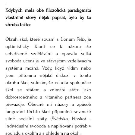
. 
Kdybych měla obě filozofická paradigmata 
vlastními slovy nějak popsat, bylo by to 
zhruba takto: 
Okruh škol, které souzní s Donum Felix, je 
optimistický. Kloní se k názoru, že 
sebeřízené vzdělávání a opravdu velká 
svoboda učení je ve stávajícím vzdělávacím 
systému možná. Vždy, když vidím nebo 
jsem přítomna nějaké diskuzi v tomto 
okruhu škol, vnímám, že ochota spolupráce 
škol se státem a vnímání státu jako 
dobrosrdečného a vítaného partnera zde 
převažuje. Obecně mi názory a způsob 
fungování těchto škol připomíná severské 
silné sociální státy (Švédsko, Finsko) - 
individuální svoboda a naplňování potřeb v 
souladu s okolím a s ohledem na okolí.