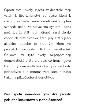
Oproti tomu školy, jejichž zakladatelé mají 
vztah k libertariánství, se spíše kloní k 
názoru, že sebeřízené vzdělávání a úplná 
svoboda učení ve stávajícím systému není 
možná, a že stát nepřiměřeně  zasahuje do 
osobních práv člověka. Přebujelý stát v jeho 
aktuální podobě je trpěným zlem ve 
prospěch svobody dětí a vzdělávání. 
Celkově mi tyto školy nepřipomínají 
demokratické státy, ale spíš co-housingové 
komunity s minimálními zásahy do svobody 
jednotlivce a s minimalizací komunitního 
tlaku na přizpůsobení jednotlivce. 
Proč spolu nemohou tyto dva proudy 
poklidně koexistovat v jedné Asociaci? 