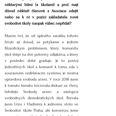
některými lidmi (a školami) a proč mají 
důvod někteří členové z Asociace odejít 
nebo se k ní v pozici zakladatele nové 
svobodné školy naopak vůbec nepřidat? 
Musím říct, že od úplného začátku tohoto 
hnutí až dosud, se potýkáme s jedním 
filozofickým problémem, který komunitu 
škol štěpí na dvě poloviny odjakživa, a který 
v poslední době graduje. Je to postoj 
jednotlivých škol a komunit k tomu, zda v 
současném vzdělávacím systému je možná 
opravdová svoboda učení. V roce 2018 jsem 
k tomuto tématu iniciovala diskuzi se členy 
tehdejší Svobody učení a zástupců 
svobodných demokratických škol. Pozvala 
jsem Urzu i Vladimíra k jednomu stolu ve 
Svobodné škole Praha, ale konsenzu jsme 