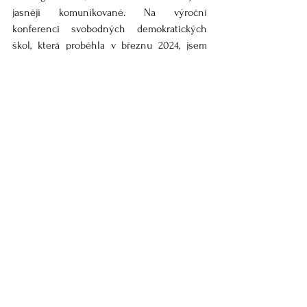
jasněji komunikované. Na výroční 
konferenci svobodných demokratických 
škol, která proběhla v březnu 2024, jsem 
nešla. Věděla jsem totiž z programu a z 
doslechu, že její obsah nebude vyvážený a 
nebude ve skutečnosti odrážet realitu 
většiny škol. Na konferenčním programu 
byli uvedeni řečníci jen z jedné názorové 
linie, druhá strana prostor nedostala. Vím, 
že konference byla výstupem projektu, na 
kterém spolupracovaly jen některé školy, ale 
i přesto bych očekávala, že dostanou 
alespoň nějaký prostor k vyjádření i školy 
další. Někteří jiní členové měli zase jiný 
problém, a to ten, že jejich sebeprezentace 
nebyla dostatečně reprezentativní na to, 
aby mohli své materiály vystavit na 
konferenci. Poněkud nesvobodně nastavené 