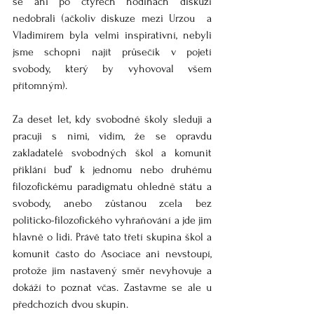
se ani po čtyřech hodinách diskuzí 
nedobrali (ačkoliv diskuze mezi Urzou  a 
Vladimírem byla velmi inspirativní, nebyli 
jsme schopni najít průsečík v pojetí 
svobody, který by vyhovoval všem 
přítomným). 
Za deset let, kdy svobodné školy sleduji a 
pracuji s nimi, vidím, že se opravdu 
zakladatelé svobodných škol a komunit 
přiklání buď k jednomu nebo druhému 
filozofickému paradigmatu ohledně státu a 
svobody, anebo zůstanou zcela bez 
politicko-filozofického vyhraňování a jde jim 
hlavně o lidi. Právě tato třetí skupina škol a 
komunit často do Asociace ani nevstoupí, 
protože jim nastavený směr nevyhovuje a 
dokáží to poznat včas. Zastavme se ale u 
předchozích dvou skupin.