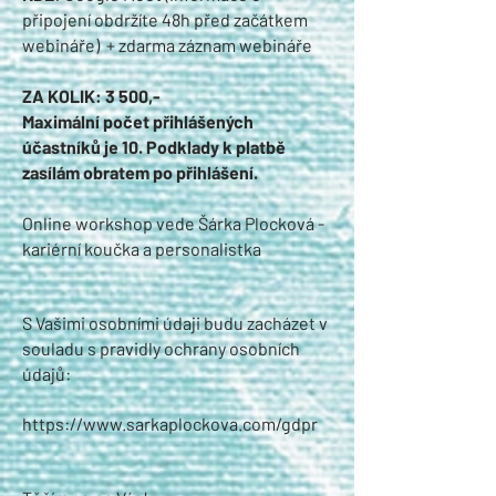
připojení obdržíte 48h před začátkem
webináře) + zdarma záznam webináře
ZA KOLIK: 3 500,-
Maximální počet přihlášených
účastníků je 10. Podklady k platbě
zasílám obratem po přihlášení.
Online workshop vede Šárka Plocková -
kariérní koučka a personalistka
S Vašimi osobními údaji budu zacházet v
souladu s pravidly ochrany osobních
údajů:
https://www.sarkaplockova.com/gdpr