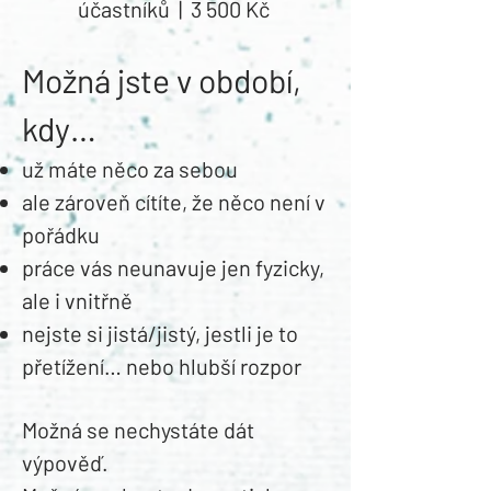
účastníků | 3 500 Kč
Možná jste v období,
kdy…
už máte něco za sebou
ale zároveň cítíte, že něco není v
pořádku
práce vás neunavuje jen fyzicky,
ale i vnitřně
nejste si jistá/jistý, jestli je to
přetížení… nebo hlubší rozpor
Možná se nechystáte dát
výpověď.