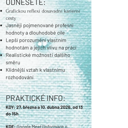
ODNESETE:
Grafickou reflexi dosavadní kariérní
cesty
Jasněji pojmenované profesní
hodnoty a dlouhodobé cíle
Lepší porozumění vlastním
hodnotám a jejich vlivu na práci
Realistické možnosti dalšího
směru
Klidnější vztah k vlastnímu
rozhodování
PRAKTICKÉ INFO:
KDY: 27. března a 10. dubna 2026, od 13
do 15h
KDE:
Google Meet (informace o