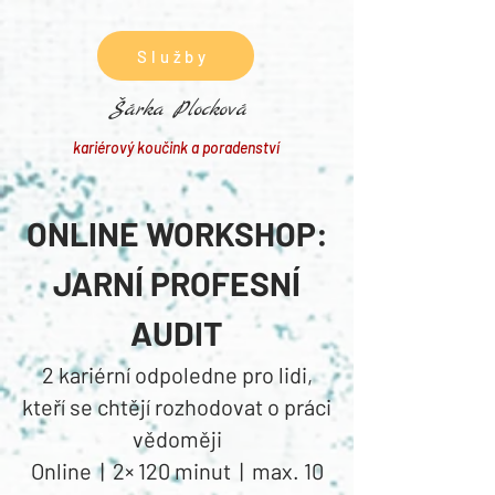
Služby
Šárka Plocková
kariérový koučink a poradenství
ONLINE WORKSHOP:
JARNÍ PROFESNÍ
AUDIT
2 kariérní odpoledne pro lidi,
kteří se chtějí rozhodovat o práci
vědoměji
Online | 2× 120 minut | max. 10