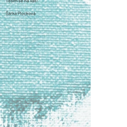
Těším se na Vás!
Šárka Plocková